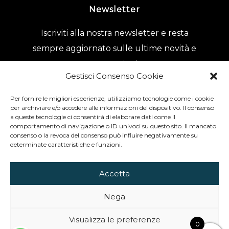
Newsletter
Iscriviti alla nostra newsletter e resta
sempre aggiornato sulle ultime novità e
promozioni.
Gestisci Consenso Cookie
Per fornire le migliori esperienze, utilizziamo tecnologie come i cookie
Acconsento al trattamento dei dati
per archiviare e/o accedere alle informazioni del dispositivo. Il consenso
a queste tecnologie ci consentirà di elaborare dati come il
secondo quanto previsto dalla
comportamento di navigazione o ID univoci su questo sito. Il mancato
consenso o la revoca del consenso può influire negativamente su
normativa sulla
Privacy Policy
.
determinate caratteristiche e funzioni.
Accetta
Nega
© 2024
Meravigliosa Creatura - Pikok snc
- P.IVA 11166320017 | All
Visualizza le preferenze
0
Rights Reserved