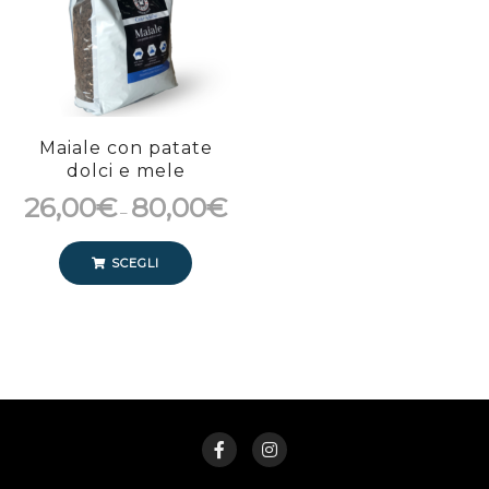
Maiale con patate
dolci e mele
26,00
€
80,00
€
–
SCEGLI