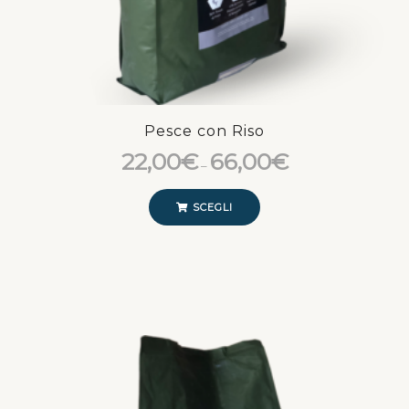
Pesce con Riso
22,00
€
66,00
€
–
SCEGLI