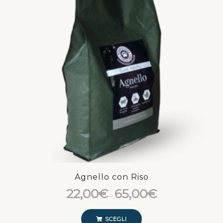
Agnello con Riso
22,00
€
65,00
€
–
SCEGLI