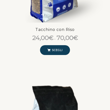
Tacchino con Riso
24,00
€
70,00
€
–
SCEGLI