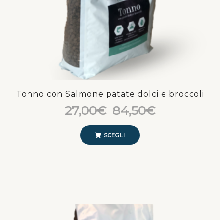
Tonno con Salmone patate dolci e broccoli
27,00
€
84,50
€
–
SCEGLI