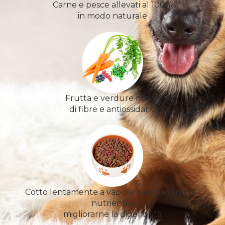
Carne e pesce allevati al 100%
in modo naturale
Frutta e verdure ricche
di fibre e antiossidanti
Cotto lentamente a vapore per preservare i
nutrienti e
migliorarne la digeribilità