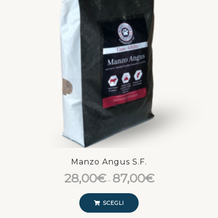
Manzo Angus S.F.
28,00
€
87,00
€
–
SCEGLI