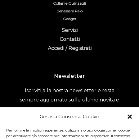
Collari e Guinzagli
Benessere Pelo
Gadget
Servizi
Contatti
Accedi / Registrati
Newsletter
Iscriviti alla nostra newsletter e resta
sempre aggiornato sulle ultime novità e
promozioni.
Gestisci Consenso Cookie
Per fornire le migliori esperienze, utilizziamo tecnologie come i cookie
Acconsento al trattamento dei dati
per archiviare e/o accedere alle informazioni del dispositivo. Il consenso