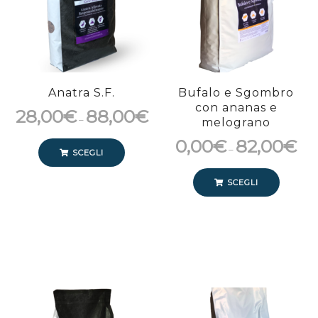
Anatra S.F.
Bufalo e Sgombro
con ananas e
28,00
€
88,00
€
–
melograno
0,00
€
82,00
€
–
SCEGLI
SCEGLI